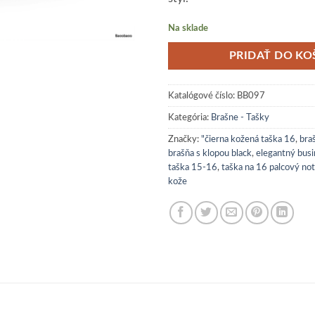
Na sklade
PRIDAŤ DO KO
Katalógové číslo:
BB097
Kategória:
Brašne - Tašky
Značky:
"čierna kožená taška 16
,
bra
brašňa s klopou black
,
elegantný busi
taška 15-16
,
taška na 16 palcový no
kože