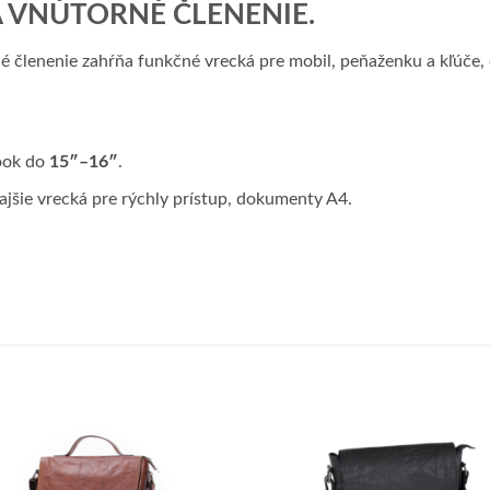
 VNÚTORNÉ ČLENENIE.
né členenie zahŕňa funkčné vrecká pre mobil, peňaženku a kľúče,
ook do
15″–16″
.
ajšie vrecká pre rýchly prístup, dokumenty A4.
Add to
Add