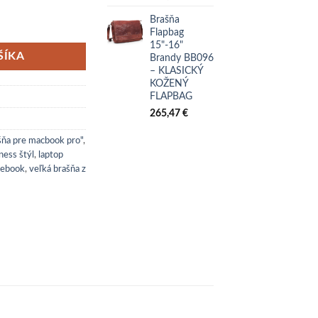
Brašňa
Flapbag
15"-16"
ŠÍKA
Brandy BB096
– KLASICKÝ
KOŽENÝ
FLAPBAG
265,47
€
šňa pre macbook pro"
,
ness štýl
,
laptop
tebook
,
veľká brašňa z