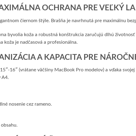
AXIMÁLNA OCHRANA PRE VEĽKÝ LAP
legantnom čiernom štýle. Brašňa je navrhnutá pre maximálnu be
na byvolia koža a robustná konštrukcia zaručujú dlhú životnosť 
 koža je nadčasová a profesionálna.
NIZÁCIA A KAPACITA PRE NÁROČNÉ
15″-16″ (vrátane väčšiny MacBook Pro modelov) a vďaka svojej 
y A4.
dlné nosenie cez rameno.
k obsahu.