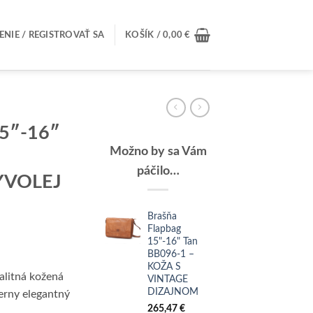
ENIE / REGISTROVAŤ SA
KOŠÍK /
0,00
€
15″-16″
Možno by sa Vám
páčilo…
YVOLEJ
Brašňa
Flapbag
15"-16" Tan
BB096-1 –
KOŽA S
alitná kožená
VINTAGE
DIZAJNOM
erny elegantný
265,47
€