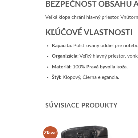
BEZPEČNOSŤ OBSAHU A
Veľká klopa chráni hlavný priestor. Vnútor
KĽÚČOVÉ VLASTNOSTI
Kapacita:
Polstrovaný oddiel pre noteb
Organizácia:
Veľký hlavný priestor, vonk
Materiál:
100%
Pravá byvolia koža
.
Štýl:
Klopový, Čierna elegancia.
SÚVISIACE PRODUKTY
Zľava!
Add to
Add to