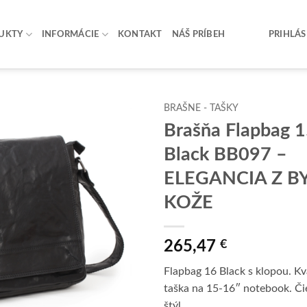
UKTY
INFORMÁCIE
KONTAKT
NÁŠ PRÍBEH
PRIHLÁS
BRAŠNE - TAŠKY
Brašňa Flapbag 
Add to
Black BB097 –
wishlist
ELEGANCIA Z B
KOŽE
265,47
€
Flapbag 16 Black s klopou. Kv
taška na 15-16″ notebook. Či
štýl.