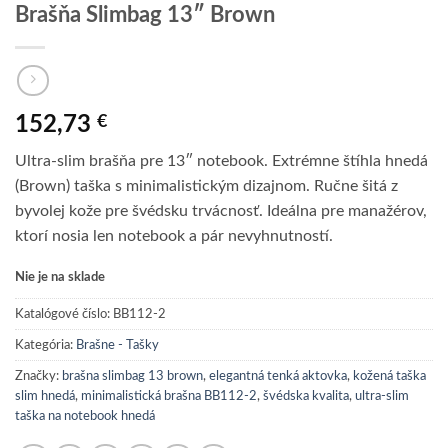
Brašňa Slimbag 13″ Brown
152,73
€
Ultra-slim brašňa pre 13″ notebook. Extrémne štíhla hnedá
(Brown) taška s minimalistickým dizajnom. Ručne šitá z
byvolej kože pre švédsku trvácnosť. Ideálna pre manažérov,
ktorí nosia len notebook a pár nevyhnutností.
Nie je na sklade
Katalógové číslo:
BB112-2
Kategória:
Brašne - Tašky
Značky:
brašna slimbag 13 brown
,
elegantná tenká aktovka
,
kožená taška
slim hnedá
,
minimalistická brašna BB112-2
,
švédska kvalita
,
ultra-slim
taška na notebook hnedá