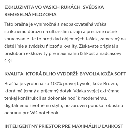
EXKLUZIVITA VO VAŠICH RUKÁCH: ŠVÉDSKA
REMESELNÁ FILOZOFIA
Táto brašňa je vynímočná a neopakovateľná vďaka
striktnému dôrazu na ultra-slim dizajn a precízne ručné
spracovanie. Je to protiklad objemných tašiek, zameraný na
čisté línie a švédsku filozofiu kvality. Získavate originál s
prísľubom exkluzivity pre maximálnu ľahkosť a nadčasový
štýl.
KVALITA, KTORÁ DLHO VYDDRŽÍ: BYVOLIA KOŽA SOFT
Brašňa je vyrobená zo 100% pravej byvolej kože Brown,
ktorá má jemný a príjemný dotyk. Vďaka svojej extrémne
tenkej konštrukcii sa dokonale hodí k modernému,
digitálnemu životnému štýlu, no zároveň ponúka robustnú
ochranu pre Váš notebook.
INTELIGENTNÝ PRIESTOR PRE MAXIMÁLNU ĽAHKOSŤ