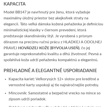
KAPACITA
Model BB147 je navrhnutý pre ženu, ktorá vyžaduje
maximálny úložný priestor bez akejkoľvek straty na
elegancii. Táto veľká dámska kožená peňaženka je definíciou
minimalistickej klasiky v čiernom prevedení, ktorá
predstavuje skandinávsky štýl. Je vyrobená s prísnym
dôrazom na precíznu ručnú prácu z HLADKEJ A ODOLNEJ
PRAVEJ
HOVÄDZEJ KOŽE (BYVOLIA USEŇ)
, čo jej
garantuje neprekonateľnú kvalitu a dlhú životnosť. Pevná a
spoľahlivá koža udrží peňaženku kompaktnú a elegantnú.
PREHLADNÉ A ELEGANTNÉ USPORIADANIE
Kapacita kariet: Veľkorysých 12+ slotov pre kreditné a
vernostné karty uspokojí aj tie najnáročnejšie potreby.
Mincovník: Samostatné a bezpečné vrecko na mince so
zipsom udrží poriadok.