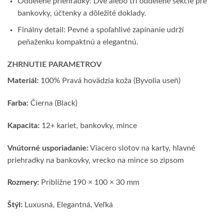
Oddelené priehradky: Dve alebo tri oddelené sekcie pre
bankovky, účtenky a dôležité doklady.
Finálny detail: Pevné a spoľahlivé zapínanie udrží
peňaženku kompaktnú a elegantnú.
ZHRNUTIE PARAMETROV
Materiál:
100% Pravá hovädzia koža (Byvolia useň)
Farba:
Čierna (Black)
Kapacita:
12+ kariet, bankovky, mince
Vnútorné usporiadanie:
Viacero slotov na karty, hlavné
priehradky na bankovky, vrecko na mince so zipsom
Rozmery:
Približne 190 × 100 × 30 mm
Štýl:
Luxusná, Elegantná, Veľká