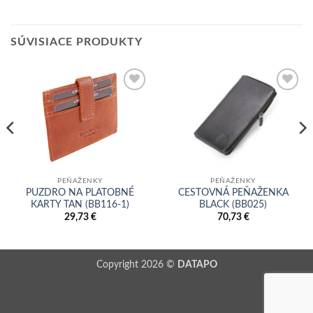
SÚVISIACE PRODUKTY
Add to
Add to
wishlist
wishlist
PEŇAŽENKY
PEŇAŽENKY
PUZDRO NA PLATOBNÉ
CESTOVNÁ PEŇAŽENKA
KARTY TAN (BB116-1)
BLACK (BB025)
29,73
€
70,73
€
Copyright 2026 ©
DATAPO