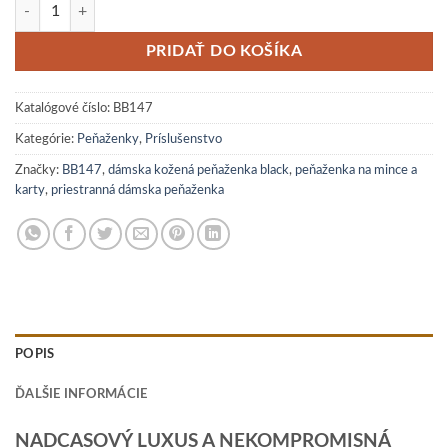
množstvo DÁMSKA PEŇAŽENKA KOŽENÁ BLACK (BB147)
PRIDAŤ DO KOŠÍKA
Katalógové číslo:
BB147
Kategórie:
Peňaženky
,
Príslušenstvo
Značky:
BB147
,
dámska kožená peňaženka black
,
peňaženka na mince a
karty
,
priestranná dámska peňaženka
POPIS
ĎALŠIE INFORMÁCIE
NADCASOVÝ LUXUS A NEKOMPROMISNÁ