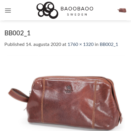
Skip
to
content
BB002_1
Published
14. augusta 2020
at
1760 × 1320
in
BB002_1