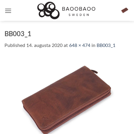
Skip
to
content
BB003_1
Published
14. augusta 2020
at
648 × 474
in
BB003_1