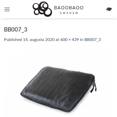
Skip
to
content
BB007_3
Published
14. augusta 2020
at
600 × 439
in
BB007_3