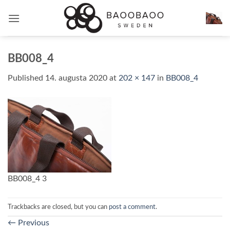
Skip
to
content
BB008_4
Published
14. augusta 2020
at
202 × 147
in
BB008_4
BB008_4 3
Trackbacks are closed, but you can
post a comment
.
←
Previous