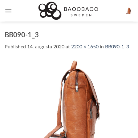
Skip
to
content
BB090-1_3
Published
14. augusta 2020
at
2200 × 1650
in
BB090-1_3