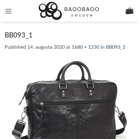
Skip
to
content
BB093_1
Published
14. augusta 2020
at
1680 × 1230
in
BB093_1