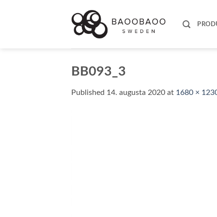
Skip
to
PROD
content
BB093_3
Published
14. augusta 2020
at
1680 × 123