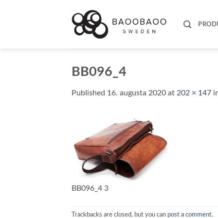
Skip
to
PROD
content
BB096_4
Published
16. augusta 2020
at
202 × 147
i
BB096_4 3
Trackbacks are closed, but you can
post a comment
.