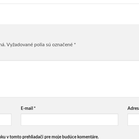
ná.
Vyžadované polia sú označené
*
E-mail
*
Adres
nku v tomto prehliadači pre moje budúce komentáre.