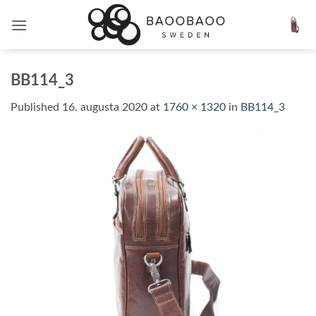
Skip
to
content
BB114_3
Published
16. augusta 2020
at
1760 × 1320
in
BB114_3