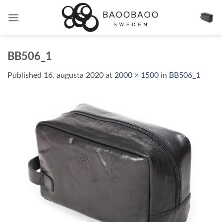
Skip
to
content
BB506_1
Published
16. augusta 2020
at
2000 × 1500
in
BB506_1