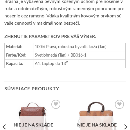
Brašňa je vybavená pevným koženým uchom pre nosenie v
ruke a odnímateľným, robustným ramenným popruhom pre
nosenie cez rameno. Vďaka kvalitným kovovým prvkom sú
vaše cennosti v maximálnom bezpečí.
ZHRNUTIE PARAMETROV PRE VÁŠ VÝBER:
Materiál:
100% Pravá, robustná byvolia koža (Tan)
Farba/Kód:
Svetlohnedá (Tan) / BB016-1
Kapacita:
A4, Laptop do 13″
SÚVISIACE PRODUKTY
Add to
Add to
wishlist
wishlist
NIE JE NA SKLADE
NIE JE NA SKLADE