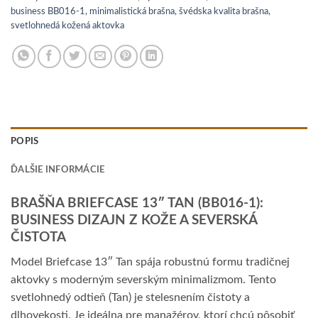
business BB016-1
,
minimalistická brašna
,
švédska kvalita brašna
,
svetlohnedá kožená aktovka
POPIS
ĎALŠIE INFORMÁCIE
BRAŠŇA BRIEFCASE 13″ TAN (BB016-1):
BUSINESS DIZAJN Z KOŽE A SEVERSKÁ
ČISTOTA
Model Briefcase 13″ Tan spája robustnú formu tradičnej
aktovky s moderným severským minimalizmom. Tento
svetlohnedý odtieň (Tan) je stelesnením čistoty a
dlhovekosti. Je ideálna pre manažérov, ktorí chcú pôsobiť