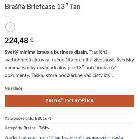
Brašňa Briefcase 13″ Tan
224,48
€
Svetlý minimalizmus a business dizajn.
Tradičná
svetlohnedá aktovka, ručne šitá pre dlhú životnosť. Švédsky
minimalistický dizajn ideálny pre 13″ notebook a A4
dokumenty. Taška, ktorá podčiarkne Váš čistý štýl.
Na sklade
PRIDAŤ DO KOŠÍKA
Katalógové číslo:
BB016-1
Kategória:
Brašne - Tašky
Značky:
brašna briefcase 13 tan
,
byvolia koža tan
,
manažérska taška