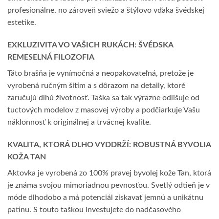
profesionálne, no zároveň sviežo a štýlovo vďaka švédskej
estetike.
EXKLUZIVITA VO VAŠICH RUKÁCH: ŠVÉDSKA
REMESELNÁ FILOZOFIA
Táto brašňa je vynímočná a neopakovateľná, pretože je
vyrobená ručným šitím a s dôrazom na detaily, ktoré
zaručujú dlhú životnosť. Taška sa tak výrazne odlišuje od
tuctových modelov z masovej výroby a podčiarkuje Vašu
náklonnosť k originálnej a trvácnej kvalite.
KVALITA, KTORÁ DLHO VYDDRŽÍ: ROBUSTNÁ BYVOLIA
KOŽA TAN
Aktovka je vyrobená zo 100% pravej byvolej kože Tan, ktorá
je známa svojou mimoriadnou pevnosťou. Svetlý odtieň je v
móde dlhodobo a má potenciál získavať jemnú a unikátnu
patinu. S touto taškou investujete do nadčasového