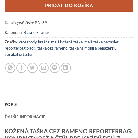
PRIDAŤ DO KOŠÍKA
Katalógové číslo:
BB139
Kategória:
Brašne - Tašky
Značky:
crossbody brašňa
,
malá kožená taška
,
malá taška na tablet
,
reporterbag black
,
taška cez rameno
,
taška na mobil a peňaženku
,
vertikálna taška
POPIS
ĎALŠIE INFORMÁCIE
KOŽENÁ TAŠKA CEZ RAMENO REPORTERBAG: